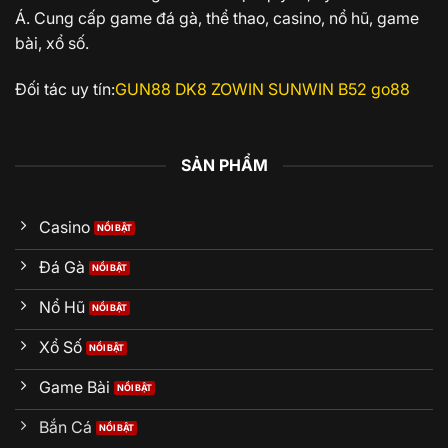
Á. Cung cấp game đá gà, thể thao, casino, nổ hũ, game
bài, xổ số.
Đối tác uy tín:
GUN88
DK8
ZOWIN
SUNWIN
B52
go88
SẢN PHẨM
Casino
Đá Gà
Nổ Hũ
Xổ Số
Game Bài
Bắn Cá