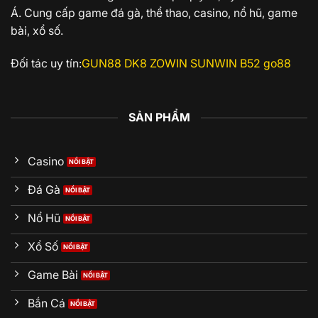
Á. Cung cấp game đá gà, thể thao, casino, nổ hũ, game
bài, xổ số.
Đối tác uy tín:
GUN88
DK8
ZOWIN
SUNWIN
B52
go88
SẢN PHẨM
Casino
Đá Gà
Nổ Hũ
Xổ Số
Game Bài
Bắn Cá