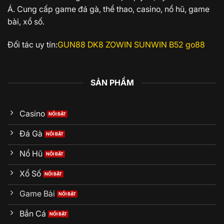
Á. Cung cấp game đá gà, thể thao, casino, nổ hũ, game
bài, xổ số.
Đối tác uy tín:
GUN88
DK8
ZOWIN
SUNWIN
B52
go88
SẢN PHẨM
Casino
Đá Gà
Nổ Hũ
Xổ Số
Game Bài
Bắn Cá