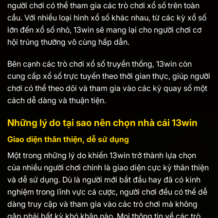
người chơi có thể tham gia các trò chơi xổ số trên toàn
cầu. Với nhiều loại hình xổ số khác nhau, từ các kỳ xổ số
lớn đến xổ số nhỏ, 13win sẽ mang lại cho người chơi cơ
hội trúng thưởng vô cùng hấp dẫn.
Bên cạnh các trò chơi xổ số truyền thống, 13win còn
cung cấp xổ số trực tuyến theo thời gian thực, giúp người
chơi có thể theo dõi và tham gia vào các kỳ quay số một
cách dễ dàng và thuận tiện.
Những lý do tại sao nên chọn nhà cái 13win
Giao diện thân thiện, dễ sử dụng
Một trong những lý do khiến 13win trở thành lựa chọn
của nhiều người chơi chính là giao diện cực kỳ thân thiện
và dễ sử dụng. Dù là người mới bắt đầu hay đã có kinh
nghiệm trong lĩnh vực cá cược, người chơi đều có thể dễ
dàng truy cập và tham gia vào các trò chơi mà không
gặp phải bất kỳ khó khăn nào. Mọi thông tin về các trò