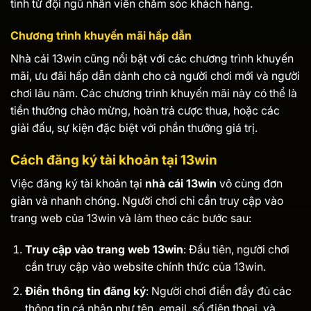
tình từ đội ngũ nhân viên chăm sóc khách hàng.
Chương trình khuyến mãi hấp dẫn
Nhà cái 13win cũng nổi bật với các chương trình khuyến
mãi, ưu đãi hấp dẫn dành cho cả người chơi mới và người
chơi lâu năm. Các chương trình khuyến mãi này có thể là
tiền thưởng chào mừng, hoàn trả cược thua, hoặc các
giải đấu, sự kiện đặc biệt với phần thưởng giá trị.
Cách đăng ký tài khoản tại 13win
Việc đăng ký tài khoản tại
nhà cái 13win
vô cùng đơn
giản và nhanh chóng. Người chơi chỉ cần truy cập vào
trang web của 13win và làm theo các bước sau:
Truy cập vào trang web 13win
: Đầu tiên, người chơi
cần truy cập vào website chính thức của 13win.
Điền thông tin đăng ký
: Người chơi điền đầy đủ các
thông tin cá nhân như tên, email, số điện thoại, và