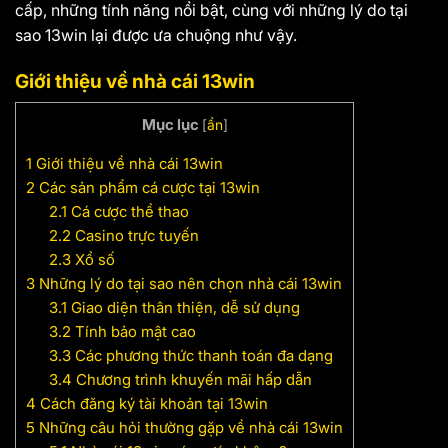
cấp, những tính năng nổi bật, cùng với những lý do tại
sao 13win lại được ưa chuộng như vậy.
Giới thiệu về nhà cái 13win
Mục lục
[
ẩn
]
1
Giới thiệu về nhà cái 13win
2
Các sản phẩm cá cược tại 13win
2.1
Cá cược thể thao
2.2
Casino trực tuyến
2.3
Xổ số
3
Những lý do tại sao nên chọn nhà cái 13win
3.1
Giao diện thân thiện, dễ sử dụng
3.2
Tính bảo mật cao
3.3
Các phương thức thanh toán đa dạng
3.4
Chương trình khuyến mãi hấp dẫn
4
Cách đăng ký tài khoản tại 13win
5
Những câu hỏi thường gặp về nhà cái 13win