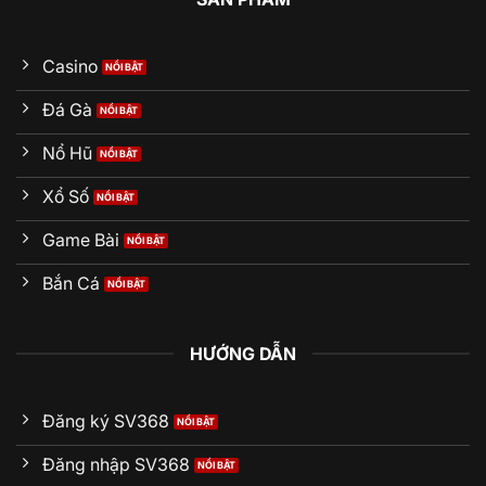
Casino
Đá Gà
Nổ Hũ
Xổ Số
Game Bài
Bắn Cá
HƯỚNG DẪN
Đăng ký SV368
Đăng nhập SV368