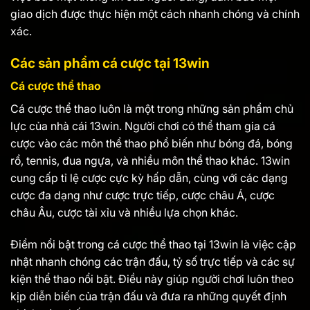
giao dịch được thực hiện một cách nhanh chóng và chính
xác.
Các sản phẩm cá cược tại 13win
Cá cược thể thao
Cá cược thể thao luôn là một trong những sản phẩm chủ
lực của nhà cái 13win. Người chơi có thể tham gia cá
cược vào các môn thể thao phổ biến như bóng đá, bóng
rổ, tennis, đua ngựa, và nhiều môn thể thao khác. 13win
cung cấp tỉ lệ cược cực kỳ hấp dẫn, cùng với các dạng
cược đa dạng như cược trực tiếp, cược châu Á, cược
châu Âu, cược tài xỉu và nhiều lựa chọn khác.
Điểm nổi bật trong cá cược thể thao tại 13win là việc cập
nhật nhanh chóng các trận đấu, tỷ số trực tiếp và các sự
kiện thể thao nổi bật. Điều này giúp người chơi luôn theo
kịp diễn biến của trận đấu và đưa ra những quyết định