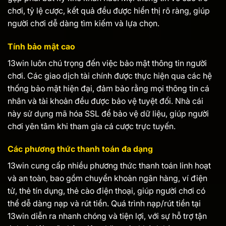
chơi, tỷ lệ cược, kết quả đều được hiển thị rõ ràng, giúp
người chơi dễ dàng tìm kiếm và lựa chọn.
Tính bảo mật cao
13win luôn chú trọng đến việc bảo mật thông tin người
chơi. Các giao dịch tài chính được thực hiện qua các hệ
thống bảo mật hiện đại, đảm bảo rằng mọi thông tin cá
nhân và tài khoản đều được bảo vệ tuyệt đối. Nhà cái
này sử dụng mã hóa SSL để bảo vệ dữ liệu, giúp người
chơi yên tâm khi tham gia cá cược trực tuyến.
Các phương thức thanh toán đa dạng
13win cung cấp nhiều phương thức thanh toán linh hoạt
và an toàn, bao gồm chuyển khoản ngân hàng, ví điện
tử, thẻ tín dụng, thẻ cào điện thoại, giúp người chơi có
thể dễ dàng nạp và rút tiền. Quá trình nạp/rút tiền tại
13win diễn ra nhanh chóng và tiện lợi, với sự hỗ trợ tận