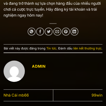
và đang trở thành sự lựa chọn hàng đầu của nhiều người
chơi cá cược trực tuyến. Hãy đăng ký tài khoản và trải
nghiệm ngay hôm nay!
Bài viết này được đăng trong
Tin tức
. Đánh dấu
liên kết thường trực
.
ADMIN
Nhà Cái mb66
99win