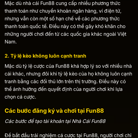
Mặc dù nhà cái Fun88 cung cấp nhiều phương thức
thanh toán như chuyển khoản ngân hàng, ví điện tử,
nhưng vẫn còn một số hạn chế về các phương thức
thanh toán quốc tế. Điều này có thể gây khó khăn cho
những người chơi đến từ các quốc gia khác ngoài Việt
Nam.
2. Tỷ lệ kèo không luôn cạnh tranh
Mặc dù tỷ lệ cược của Fun88 khá hợp lý so với nhiều nhà
cái khác, nhưng đôi khi tỷ lệ kèo của họ không luôn cạnh
tranh bằng các đối thủ lớn trên thị trường. Điều này có
thể ảnh hưởng đến quyết định của người chơi khi lựa
chọn cá cược.
Các bước đăng ký và chơi tại Fun88
Các bước để tạo tài khoản tại Nhà Cái Fun88
Để bắt đầu trải nghiệm cá cược tại Fun88, người chơi chỉ