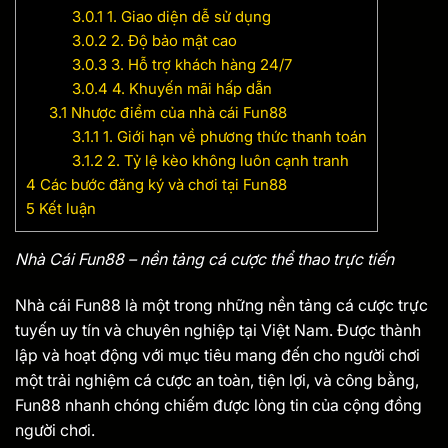
3.0.1
1. Giao diện dễ sử dụng
3.0.2
2. Độ bảo mật cao
3.0.3
3. Hỗ trợ khách hàng 24/7
3.0.4
4. Khuyến mãi hấp dẫn
3.1
Nhược điểm của nhà cái Fun88
3.1.1
1. Giới hạn về phương thức thanh toán
3.1.2
2. Tỷ lệ kèo không luôn cạnh tranh
4
Các bước đăng ký và chơi tại Fun88
5
Kết luận
Nhà Cái Fun88 – nền tảng cá cược thể thao trực tiến
Nhà cái Fun88 là một trong những nền tảng cá cược trực
tuyến uy tín và chuyên nghiệp tại Việt Nam. Được thành
lập và hoạt động với mục tiêu mang đến cho người chơi
một trải nghiệm cá cược an toàn, tiện lợi, và công bằng,
Fun88 nhanh chóng chiếm được lòng tin của cộng đồng
người chơi.