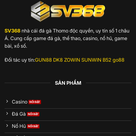
SV368
nhà cái đá gà Thomo độc quyền, uy tín số 1 châu
Á. Cung cấp game đá gà, thể thao, casino, nổ hũ, game
bài, xổ số.
Đối tác uy tín:
GUN88
DK8
ZOWIN
SUNWIN
B52
go88
SẢN PHẨM
Casino
Đá Gà
Nổ Hũ