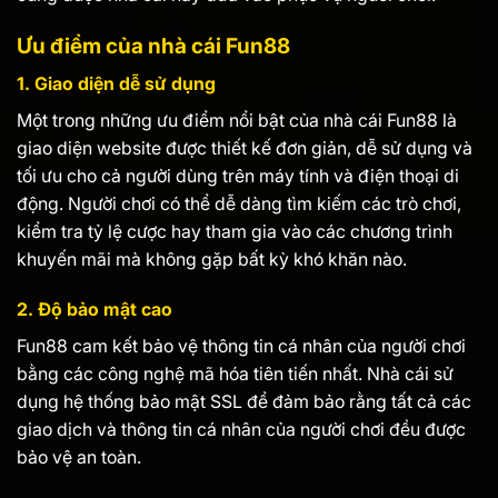
Ưu điểm của nhà cái Fun88
1. Giao diện dễ sử dụng
Một trong những ưu điểm nổi bật của nhà cái Fun88 là
giao diện website được thiết kế đơn giản, dễ sử dụng và
tối ưu cho cả người dùng trên máy tính và điện thoại di
động. Người chơi có thể dễ dàng tìm kiếm các trò chơi,
kiểm tra tỷ lệ cược hay tham gia vào các chương trình
khuyến mãi mà không gặp bất kỳ khó khăn nào.
2. Độ bảo mật cao
Fun88 cam kết bảo vệ thông tin cá nhân của người chơi
bằng các công nghệ mã hóa tiên tiến nhất. Nhà cái sử
dụng hệ thống bảo mật SSL để đảm bảo rằng tất cả các
giao dịch và thông tin cá nhân của người chơi đều được
bảo vệ an toàn.